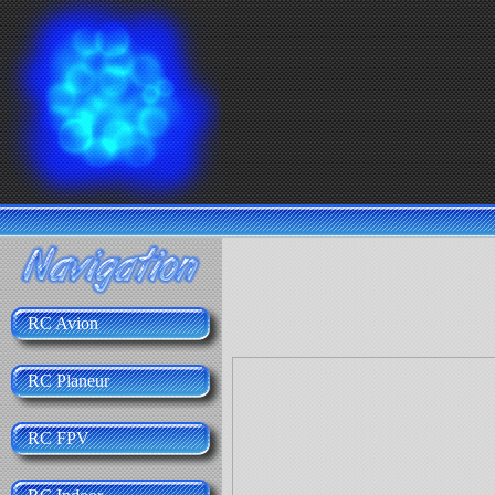
RC Avion
RC Planeur
RC FPV