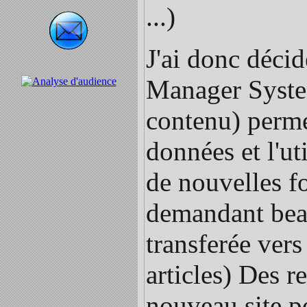
...)
J'ai donc décid
Manager System
contenu) permet
données et l'ut
de nouvelles fo
demandant beau
transferée vers
articles) Des r
nouveau site po