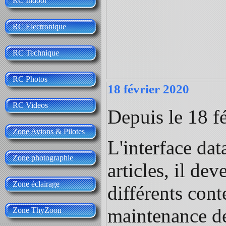
RC Indoor
RC Electronique
RC Technique
RC Photos
18 février 2020
RC Videos
Depuis le 18 fé
Zone Avions & Pilotes
L'interface dat
Zone photographie
articles, il de
Zone éclairage
différents cont
maintenance de
Zone ThyZoon